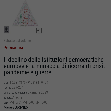
Estratto dal volume
Permacrisi
Il declino delle istituzioni democratiche
europee e la minaccia di ricorrenti crisi,
pandemie e guerre
10.53136/97912218110499
DOI:
229-254
Pagine:
Dicembre 2023
Data di pubblicazione:
Aracne
Editore:
M-FIL/01 M-FIL/03 M-FIL/05
SSD:
Michele LUCIVERO