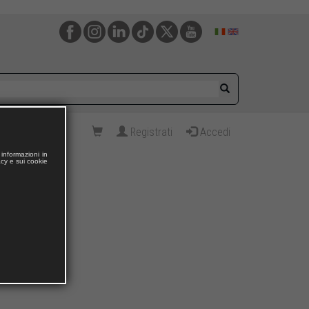
Registrati
Accedi
informazioni in
acy e sui cookie
enticità