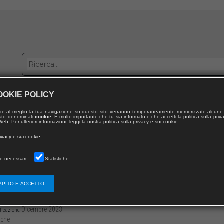
OOKIE POLICY
bblica con noi
Distribuzione
Lavora con noi
Contatti
ire al meglio la tua navigazione su questo sito verranno temporaneamente memorizzate alcune 
 testo denominati
cookie
. È molto importante che tu sia informato e che accetti la politica sulla priv
eb. Per ulteriori informazioni, leggi la nostra politica sulla privacy e sui cookie.
dal volume
rivacy e sui cookie
risi
e necessari
Statistiche
adossi del medium epocale. La crisi dell’aut
APITO E ACCETTO
3136/97912218110496
Rossano BUCCIONI
-192
Dicembre 2023
licazione:
cne