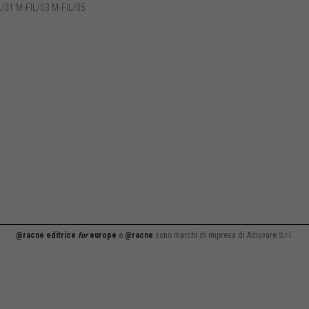
/01 M-FIL/03 M-FIL/05
@racne editrice
for
europe
e
@racne
sono marchi di impresa di Adiuvare S.r.l.