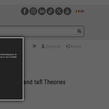
Registrati
Accedi
informazioni in
acy e sui cookie
n Volume and tafl Theories