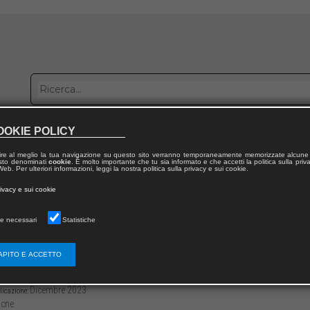
OOKIE POLICY
bblica con noi
Distribuzione
Lavora con noi
Contatti
ire al meglio la tua navigazione su questo sito verranno temporaneamente memorizzate alcune 
 testo denominati
cookie
. È molto importante che tu sia informato e che accetti la politica sulla priv
eb. Per ulteriori informazioni, leggi la nostra politica sulla privacy e sui cookie.
dal volume
rivacy e sui cookie
han Just Labels
e necessari
Statistiche
a1 Level in Light of the New cefr Companio
APITO E ACCETTO
3136/97912218109368
Andrea FACCHIN
-177
Dicembre 2023
licazione:
cne