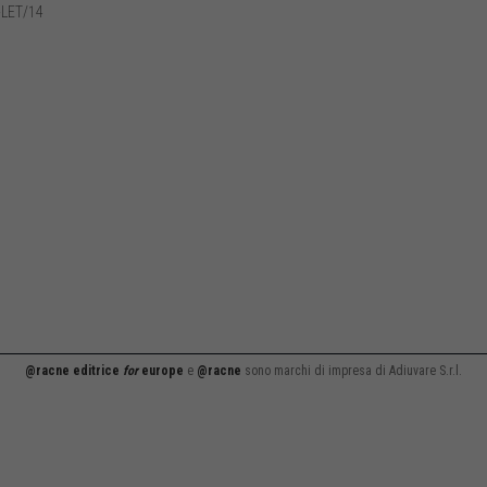
-LET/14
@racne editrice
for
europe
e
@racne
sono marchi di impresa di Adiuvare S.r.l.