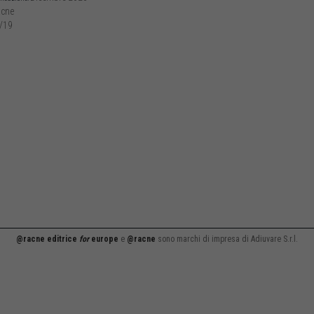
cne
/19
@racne editrice
for
europe
e
@racne
sono marchi di impresa di Adiuvare S.r.l.