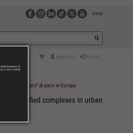
Registrati
Accedi
informazioni in
acy e sui cookie
 Alessandria “Faro” di pace in Europa
n of fortified complexes in urban