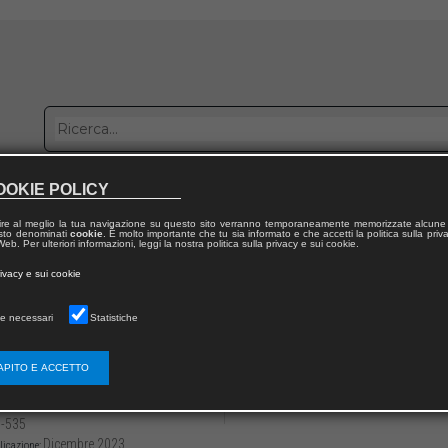
OOKIE POLICY
bblica con noi
Distribuzione
Lavora con noi
Contatti
ire al meglio la tua navigazione su questo sito verranno temporaneamente memorizzate alcune 
 testo denominati
cookie
. È molto importante che tu sia informato e che accetti la politica sulla priv
eb. Per ulteriori informazioni, leggi la nostra politica sulla privacy e sui cookie.
dal volume
rivacy e sui cookie
adel of Alessandria “Faro” of peace in Europe / La Cittadella di
e necessari
Statistiche
iable issues of restoration and conservatio
landscape contexts
APITO E ACCETTO
3136/979122181076933
Emanuele ROMEO
-535
Dicembre 2023
licazione: