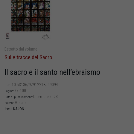
Estratto dal volume
Sulle tracce del Sacro
Il sacro e il santo nell’ebraismo
10.53136/97912218099094
DOI:
77-100
Pagine:
Dicembre 2023
Data di pubblicazione:
Aracne
Editore:
Irene KAJON