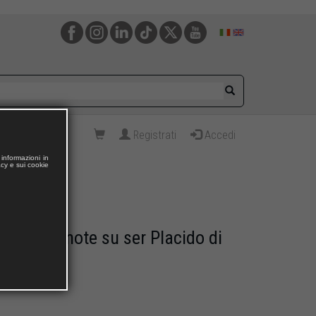
Registrati
Accedi
informazioni in
acy e sui cookie
a. Alcune note su ser Placido di