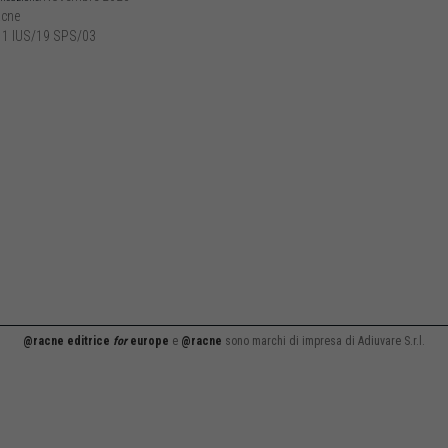
cne
1 IUS/19 SPS/03
@racne editrice
for
europe
e
@racne
sono marchi di impresa di Adiuvare S.r.l.