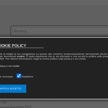
OOKIE POLICY
bblica con noi
Distribuzione
Lavora con noi
Contatti
ire al meglio la tua navigazione su questo sito verranno temporaneamente memorizzate alcune 
 testo denominati
cookie
. È molto importante che tu sia informato e che accetti la politica sulla priv
eb. Per ulteriori informazioni, leggi la nostra politica sulla privacy e sui cookie.
dal volume
rivacy e sui cookie
 Chiesa nell’Italia bassomedievale
e necessari
Statistiche
taio vescovile per la parte guelfa fiorentin
de da Pomarance
APITO E ACCETTO
3136/97912218098626
Jacopo PAGANELLI
-126
Novembre 2023
licazione: