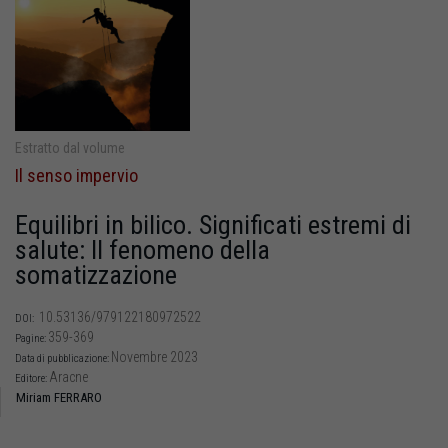
Estratto dal volume
Il senso impervio
Equilibri in bilico. Significati estremi di
salute: Il fenomeno della
somatizzazione
10.53136/979122180972522
DOI:
359-369
Pagine:
Novembre 2023
Data di pubblicazione:
Aracne
Editore:
Miriam FERRARO