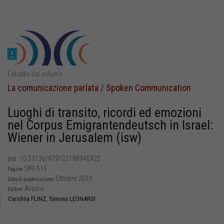
Estratto dal volume
La comunicazione parlata / Spoken Communication
Luoghi di transito, ricordi ed emozioni
nel Corpus Emigrantendeutsch in Israel:
Wiener in Jerusalem (isw)
10.53136/979122180945922
DOI:
589-616
Pagine:
Ottobre 2023
Data di pubblicazione:
Aracne
Editore:
Carolina FLINZ,
Simona LEONARDI