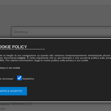
OOKIE POLICY
bblica con noi
Distribuzione
Lavora con noi
Contatti
ire al meglio la tua navigazione su questo sito verranno temporaneamente memorizzate alcune 
 testo denominati
cookie
. È molto importante che tu sia informato e che accetti la politica sulla priv
eb. Per ulteriori informazioni, leggi la nostra politica sulla privacy e sui cookie.
dal volume
rivacy e sui cookie
nel diritto
e necessari
Statistiche
me formato digitale PDF
APITO E ACCETTO
3136/9791221809374PDF
8
Settembre 2023
licazione:
cne