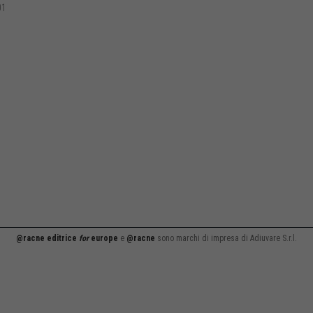
01
@racne editrice
for
europe
e
@racne
sono marchi di impresa di Adiuvare S.r.l.