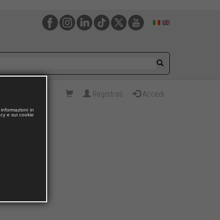
Registrati
Accedi
informazioni in
acy e sui cookie
va