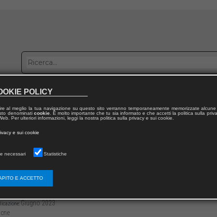
OOKIE POLICY
bblica con noi
Distribuzione
Lavora con noi
Contatti
ire al meglio la tua navigazione su questo sito verranno temporaneamente memorizzate alcune 
 testo denominati
cookie
. È molto importante che tu sia informato e che accetti la politica sulla priv
eb. Per ulteriori informazioni, leggi la nostra politica sulla privacy e sui cookie.
dal volume
rivacy e sui cookie
 Humanities & Medicina Narrativa
e necessari
Statistiche
no statuto narrativo della Medicina Narrati
APITO E ACCETTO
3136/97912218080872
Paola VILLANI
37
Giugno 2023
licazione:
cne