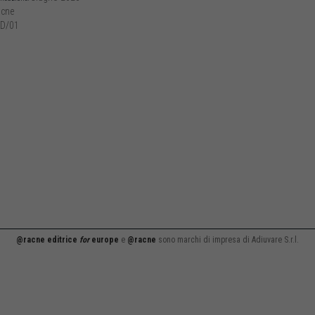
cne
D/01
@racne editrice
for
europe
e
@racne
sono marchi di impresa di Adiuvare S.r.l.