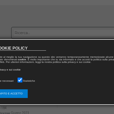
OOKIE POLICY
bblica con noi
Distribuzione
Lavora con noi
Contatti
ire al meglio la tua navigazione su questo sito verranno temporaneamente memorizzate alcune 
 testo denominati
cookie
. È molto importante che tu sia informato e che accetti la politica sulla priv
eb. Per ulteriori informazioni, leggi la nostra politica sulla privacy e sui cookie.
dal volume
rivacy e sui cookie
 Humanities & Medicina Narrativa
e necessari
Statistiche
re disegnando insieme la futura pratica pro
iale di orizzonti condivisi
APITO E ACCETTO
3136/979122180808712
Benedetta MAZZA,
Mariarosaria DE SIM
-184
Giugno 2023
licazione: