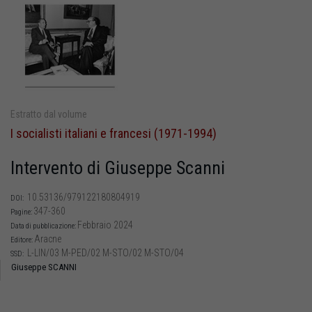
Estratto dal volume
I socialisti italiani e francesi (1971-1994)
Intervento di Giuseppe Scanni
10.53136/979122180804919
DOI:
347-360
Pagine:
Febbraio 2024
Data di pubblicazione:
Aracne
Editore:
L-LIN/03 M-PED/02 M-STO/02 M-STO/04
SSD:
Giuseppe SCANNI