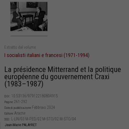
Estratto dal volume
I socialisti italiani e francesi (1971-1994)
La présidence Mitterrand et la politique
européenne du gouvernement Craxi
(1983–1987)
10.53136/979122180804915
DOI:
261-292
Pagine:
Febbraio 2024
Data di pubblicazione:
Aracne
Editore:
L-LIN/03 M-PED/02 M-STO/02 M-STO/04
SSD:
Jean-Marie PALAYRET