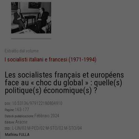
Estratto dal volume
I socialisti italiani e francesi (1971-1994)
Les socialistes français et européens
face au « choc du global » : quelle(s)
politique(s) économique(s) ?
10.53136/979122180804910
DOI:
163-177
Pagine:
Febbraio 2024
Data di pubblicazione:
Aracne
Editore:
L-LIN/03 M-PED/02 M-STO/02 M-STO/04
SSD:
Mathieu FULLA