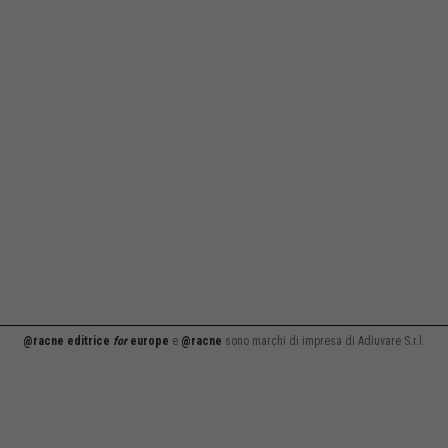
@racne editrice
for
europe
e
@racne
sono marchi di impresa di Adiuvare S.r.l.