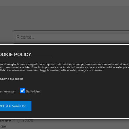
OOKIE POLICY
bblica con noi
Distribuzione
Lavora con noi
Contatti
ire al meglio la tua navigazione su questo sito verranno temporaneamente memorizzate alcune 
 testo denominati
cookie
. È molto importante che tu sia informato e che accetti la politica sulla priv
eb. Per ulteriori informazioni, leggi la nostra politica sulla privacy e sui cookie.
dal volume
rivacy e sui cookie
es dans la philosophie médiévale et moderne
e necessari
Statistiche
x des noms
APITO E ACCETTO
3136/979122180768425
-493
Giugno 2023
licazione:
cne