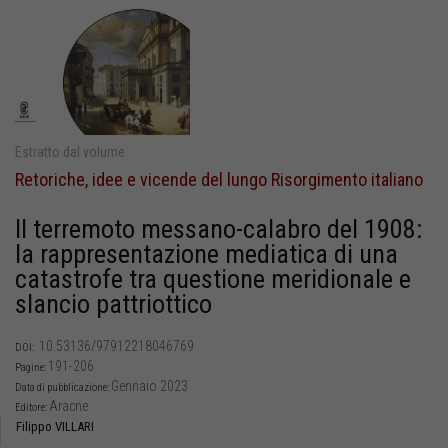
Estratto dal volume
Retoriche, idee e vicende del lungo Risorgimento italiano
Il terremoto messano-calabro del 1908:
la rappresentazione mediatica di una
catastrofe tra questione meridionale e
slancio pattriottico
10.53136/97912218046769
DOI:
191-206
Pagine:
Gennaio 2023
Data di pubblicazione:
Aracne
Editore:
Filippo VILLARI