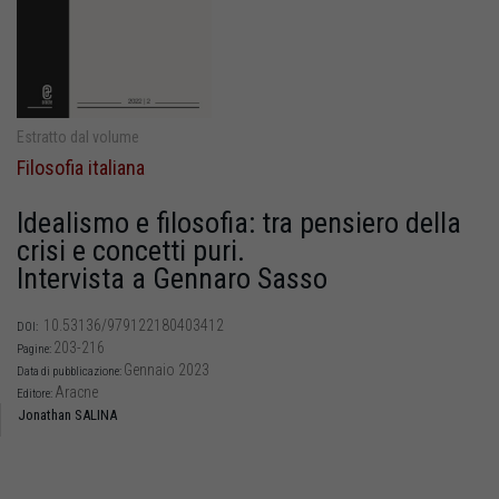
Estratto dal volume
Filosofia italiana
Idealismo e filosofia: tra pensiero della
crisi e concetti puri.
Intervista a Gennaro Sasso
10.53136/979122180403412
DOI:
203-216
Pagine:
Gennaio 2023
Data di pubblicazione:
Aracne
Editore:
Jonathan SALINA