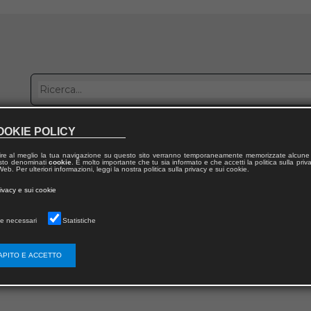
OOKIE POLICY
bblica con noi
Distribuzione
Lavora con noi
Contatti
ire al meglio la tua navigazione su questo sito verranno temporaneamente memorizzate alcune 
 testo denominati
cookie
. È molto importante che tu sia informato e che accetti la politica sulla priv
eb. Per ulteriori informazioni, leggi la nostra politica sulla privacy e sui cookie.
rivacy e sui cookie
ERRORE
e necessari
Statistiche
LA PAGINA CHE STAI CERCANDO NON ESISTE
APITO E ACCETTO