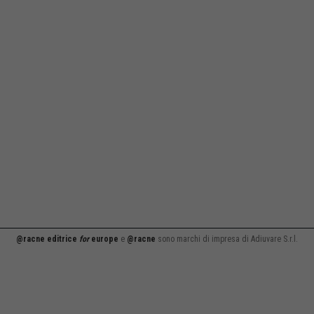
@racne editrice
for
europe
e
@racne
sono marchi di impresa di Adiuvare S.r.l.