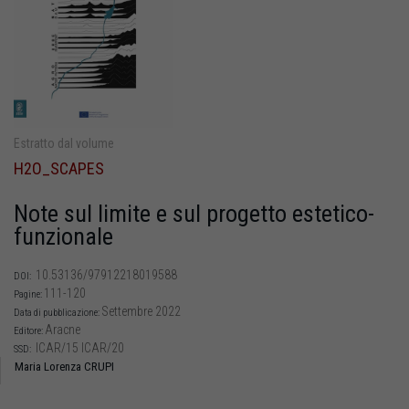
Estratto dal volume
H2O_SCAPES
Note sul limite e sul progetto estetico-
funzionale
10.53136/97912218019588
DOI:
111-120
Pagine:
Settembre 2022
Data di pubblicazione:
Aracne
Editore:
ICAR/15 ICAR/20
SSD:
Maria Lorenza CRUPI