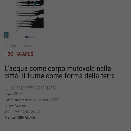
Estratto dal volume
H2O_SCAPES
L’acqua come corpo mutevole nella
città. Il fiume come forma della terra
10.53136/97912218019583
DOI:
35-58
Pagine:
Settembre 2022
Data di pubblicazione:
Aracne
Editore:
ICAR/15 ICAR/20
SSD:
Marina TORNATORA