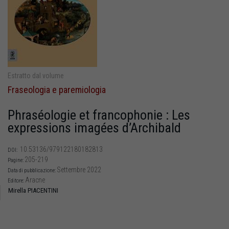
Estratto dal volume
Fraseologia e paremiologia
Phraséologie et francophonie : Les
expressions imagées d’Archibald
10.53136/979122180182813
DOI:
205-219
Pagine:
Settembre 2022
Data di pubblicazione:
Aracne
Editore:
Mirella PIACENTINI