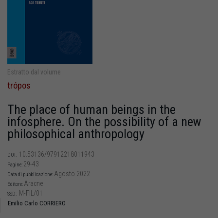
Estratto dal volume
trópos
The place of human beings in the
infosphere. On the possibility of a new
philosophical anthropology
10.53136/97912218011943
DOI:
29-43
Pagine:
Agosto 2022
Data di pubblicazione:
Aracne
Editore:
M-FIL/01
SSD:
Emilio Carlo CORRIERO