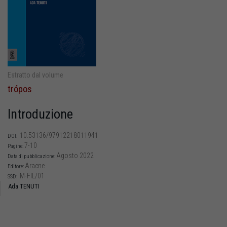
Estratto dal volume
trópos
Introduzione
10.53136/97912218011941
DOI:
7-10
Pagine:
Agosto 2022
Data di pubblicazione:
Aracne
Editore:
M-FIL/01
SSD:
Ada TENUTI