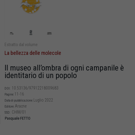
Estratto dal volume
La bellezza delle molecole
Il museo all’ombra di ogni campanile è
identitario di un popolo
10.53136/97912218009683
DOI:
11-16
Pagine:
Luglio 2022
Data di pubblicazione:
Aracne
Editore:
CHIM/01
SSD:
Pasquale FETTO