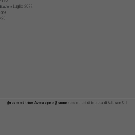
-190
Luglio 2022
licazione:
cne
/20
@racne editrice
for
europe
e
@racne
sono marchi di impresa di Adiuvare S.r.l.