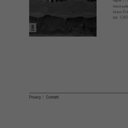
171
Pagine:
Data di pubb
Ara
Editore:
ICAR
SSD:
Privacy
|
Contatti