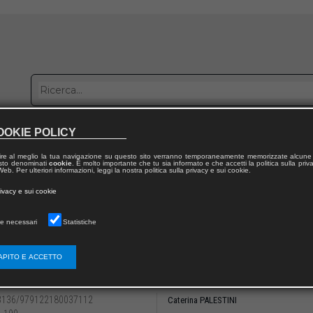
OOKIE POLICY
bblica con noi
Distribuzione
Lavora con noi
Contatti
ire al meglio la tua navigazione su questo sito verranno temporaneamente memorizzate alcune 
 testo denominati
cookie
. È molto importante che tu sia informato e che accetti la politica sulla priv
eb. Per ulteriori informazioni, leggi la nostra politica sulla privacy e sui cookie.
dal volume
rivacy e sui cookie
in movimento 2021
e necessari
Statistiche
 II
erazione dei paesaggi costieri urbanizzati
APITO E ACCETTO
line di paesaggi costieri. Letture storico-
3136/979122180037112
Caterina PALESTINI