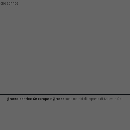
cne editrice
@racne editrice
for
europe
e
@racne
sono marchi di impresa di Adiuvare S.r.l.