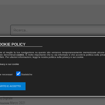
OOKIE POLICY
bblica con noi
Distribuzione
Lavora con noi
Contatti
ire al meglio la tua navigazione su questo sito verranno temporaneamente memorizzate alcune 
 testo denominati
cookie
. È molto importante che tu sia informato e che accetti la politica sulla priv
eb. Per ulteriori informazioni, leggi la nostra politica sulla privacy e sui cookie.
dal volume
rivacy e sui cookie
n form@zione
e necessari
Statistiche
mento più illuminante del mio percorso for
APITO E ACCETTO
399/978882554031410
Martina GHIO
-175
Digitale
m):
Marzo 2021
licazione: