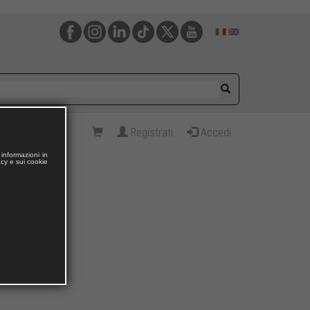
Registrati
Accedi
informazioni in
acy e sui cookie
mativo