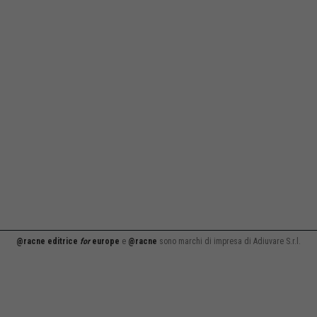
@racne editrice
for
europe
e
@racne
sono marchi di impresa di Adiuvare S.r.l.