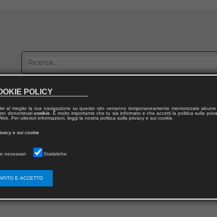
OOKIE POLICY
bblica con noi
Distribuzione
Lavora con noi
Contatti
ire al meglio la tua navigazione su questo sito verranno temporaneamente memorizzate alcune 
 testo denominati
cookie
. È molto importante che tu sia informato e che accetti la politica sulla priv
eb. Per ulteriori informazioni, leggi la nostra politica sulla privacy e sui cookie.
rivacy e sui cookie
ERRORE
e necessari
Statistiche
LA PAGINA CHE STAI CERCANDO NON ESISTE
APITO E ACCETTO