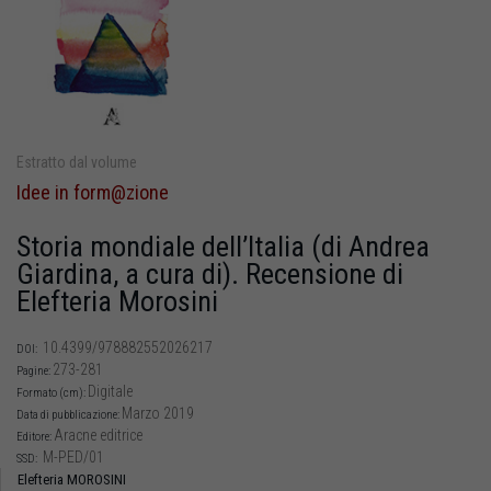
Estratto dal volume
Idee in form@zione
Storia mondiale dell’Italia (di Andrea
Giardina, a cura di). Recensione di
Elefteria Morosini
10.4399/978882552026217
DOI:
273-281
Pagine:
Digitale
Formato (cm):
Marzo 2019
Data di pubblicazione:
Aracne editrice
Editore:
M-PED/01
SSD:
Elefteria MOROSINI