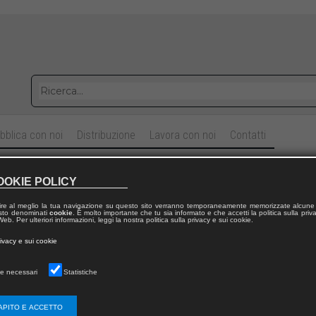
bblica con noi
Distribuzione
Lavora con noi
Contatti
tare il patrimonio culturale religioso
OOKIE POLICY
e la Basilica di Santa Maria Maggiore
ire al meglio la tua navigazione su questo sito verranno temporaneamente memorizzate alcune 
 testo denominati
cookie
. È molto importante che tu sia informato e che accetti la politica sulla priv
eb. Per ulteriori informazioni, leggi la nostra politica sulla privacy e sui cookie.
Olimpia
NIGLIO
rivacy e sui cookie
Maurizio
GERVASONI
,
Camillo
RICCI
ggio:
e necessari
Statistiche
sempi di Architettura
|
61
APITO E ACCETTO