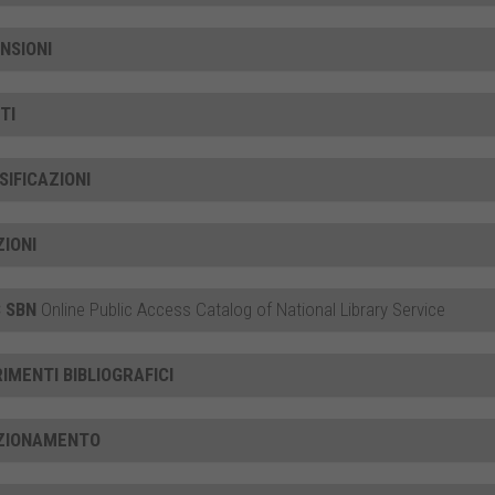
NSIONI
TI
SIFICAZIONI
ZIONI
 SBN
Online Public Access Catalog of National Library Service
RIMENTI BIBLIOGRAFICI
ZIONAMENTO