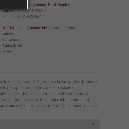
ISBN International Standard Book Number
979-12-218-2509-1
Cartaceo:
979-12-218-2536-7
PDF:
ASIN Amazon Standard Identification Number
Cartaceo:
KDP Amazon:
Formato Kindle:
Audible:
cordo con la Diocesi di Vigevano e la Parrocchia di Lomello,
lo per approfondire la storia e il restauro
dattico ha prodotto tre importanti mostre dedicate al
lo locale. Questo volume testimonia tutte queste attività
 e apre nuove ed interessanti prospettive di conservazione