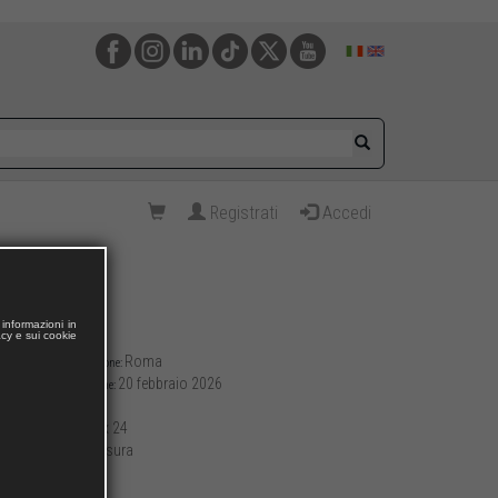
Registrati
Accedi
informazioni in
acy e sui cookie
Roma
Luogo di pubblicazione:
20 febbraio 2026
Data di pubblicazione:
232
Pagine:
17 x 24
Formato (cm):
brossura
Allestimento:
568
Peso (g):