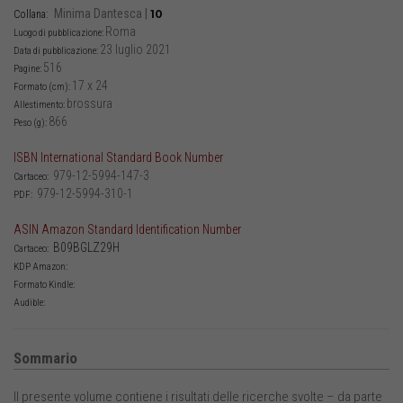
Minima Dantesca
|
10
Collana:
Roma
Luogo di pubblicazione:
23 luglio 2021
Data di pubblicazione:
516
Pagine:
17 x 24
Formato (cm):
brossura
Allestimento:
866
Peso (g):
ISBN International Standard Book Number
979-12-5994-147-3
Cartaceo:
979-12-5994-310-1
PDF:
ASIN Amazon Standard Identification Number
B09BGLZ29H
Cartaceo:
KDP Amazon:
Formato Kindle:
Audible:
Sommario
Il presente volume contiene i risultati delle ricerche svolte – da parte