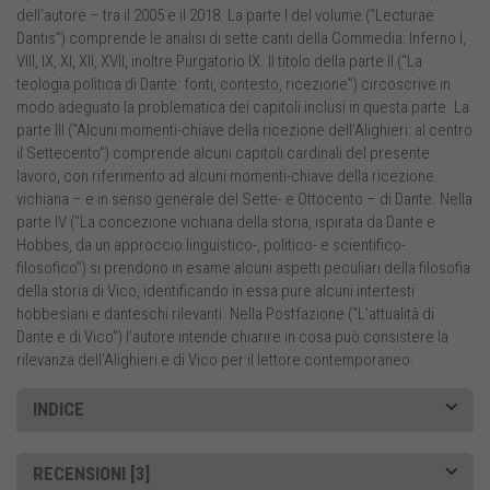
dell’autore – tra il 2005 e il 2018. La parte I del volume (“Lecturae
Dantis”) comprende le analisi di sette canti della Commedia: Inferno I,
VIII, IX, XI, XII, XVII, inoltre Purgatorio IX. Il titolo della parte II (“La
teologia politica di Dante: fonti, contesto, ricezione”) circoscrive in
modo adeguato la problematica dei capitoli inclusi in questa parte. La
parte III (“Alcuni momenti-chiave della ricezione dell’Alighieri: al centro
il Settecento”) comprende alcuni capitoli cardinali del presente
lavoro, con riferimento ad alcuni momenti-chiave della ricezione
vichiana – e in senso generale del Sette- e Ottocento – di Dante. Nella
parte IV (“La concezione vichiana della storia, ispirata da Dante e
Hobbes, da un approccio linguistico-, politico- e scientifico-
filosofico”) si prendono in esame alcuni aspetti peculiari della filosofia
della storia di Vico, identificando in essa pure alcuni intertesti
hobbesiani e danteschi rilevanti. Nella Postfazione (“L’attualità di
Dante e di Vico”) l’autore intende chiarire in cosa può consistere la
rilevanza dell’Alighieri e di Vico per il lettore contemporaneo.
INDICE
RECENSIONI [3]