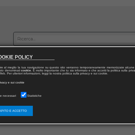
OOKIE POLICY
bblica con noi
Distribuzione
Lavora con noi
Contatti
ire al meglio la tua navigazione su questo sito verranno temporaneamente memorizzate alcune 
 testo denominati
cookie
. È molto importante che tu sia informato e che accetti la politica sulla priv
eb. Per ulteriori informazioni, leggi la nostra politica sulla privacy e sui cookie.
rivacy e sui cookie
Errore
e necessari
Statistiche
Questa pagina non esiste
APITO E ACCETTO