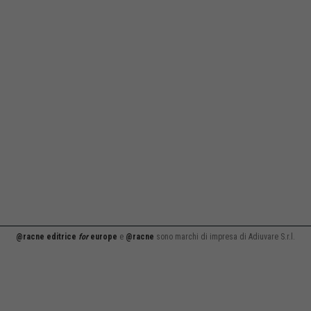
@racne editrice
for
europe
e
@racne
sono marchi di impresa di Adiuvare S.r.l.