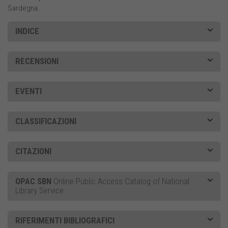
Sardegna.
INDICE
RECENSIONI
EVENTI
CLASSIFICAZIONI
CITAZIONI
OPAC SBN
Online Public Access Catalog of National
Library Service
RIFERIMENTI BIBLIOGRAFICI