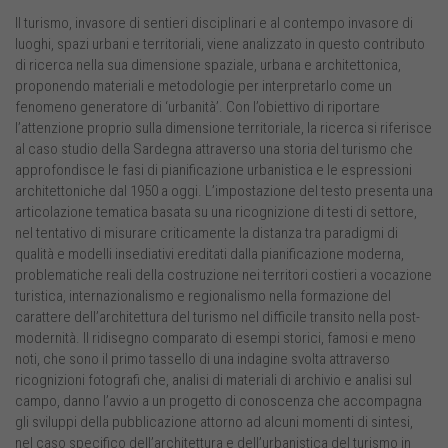
Il turismo, invasore di sentieri disciplinari e al contempo invasore di
luoghi, spazi urbani e territoriali, viene analizzato in questo contributo
di ricerca nella sua dimensione spaziale, urbana e architettonica,
proponendo materiali e metodologie per interpretarlo come un
fenomeno generatore di ‘urbanità’. Con l’obiettivo di riportare
l’attenzione proprio sulla dimensione territoriale, la ricerca si riferisce
al caso studio della Sardegna attraverso una storia del turismo che
approfondisce le fasi di pianificazione urbanistica e le espressioni
architettoniche dal 1950 a oggi. L’impostazione del testo presenta una
articolazione tematica basata su una ricognizione di testi di settore,
nel tentativo di misurare criticamente la distanza tra paradigmi di
qualità e modelli insediativi ereditati dalla pianificazione moderna,
problematiche reali della costruzione nei territori costieri a vocazione
turistica, internazionalismo e regionalismo nella formazione del
carattere dell’architettura del turismo nel difficile transito nella post-
modernità. Il ridisegno comparato di esempi storici, famosi e meno
noti, che sono il primo tassello di una indagine svolta attraverso
ricognizioni fotografi che, analisi di materiali di archivio e analisi sul
campo, danno l’avvio a un progetto di conoscenza che accompagna
gli sviluppi della pubblicazione attorno ad alcuni momenti di sintesi,
nel caso specifico dell’architettura e dell’urbanistica del turismo in