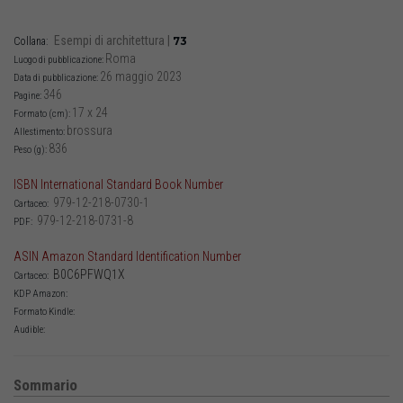
Esempi di architettura
|
73
Collana:
Roma
Luogo di pubblicazione:
26 maggio 2023
Data di pubblicazione:
346
Pagine:
17 x 24
Formato (cm):
brossura
Allestimento:
836
Peso (g):
ISBN International Standard Book Number
979-12-218-0730-1
Cartaceo:
979-12-218-0731-8
PDF:
ASIN Amazon Standard Identification Number
B0C6PFWQ1X
Cartaceo:
KDP Amazon:
Formato Kindle:
Audible:
Sommario