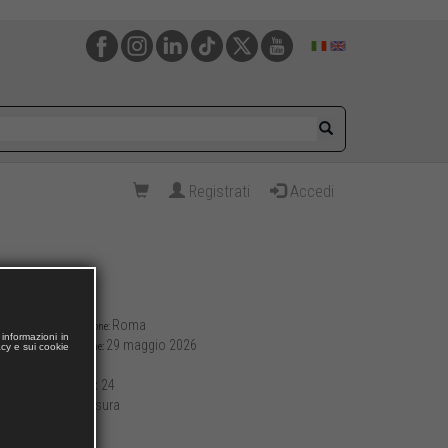
Registrati
Accedi
Roma
Luogo di pubblicazione:
informazioni in
29 maggio 2026
Data di pubblicazione:
acy e sui cookie
972
Pagine:
17 x 24
Formato (cm):
brossura
Allestimento:
1610
Peso (g):