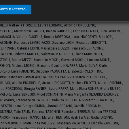
ISTIANI
,
Andrea
DALL’ASTA
,
Fabrizio
DE CESARIS
,
Paola
DE JOANNA
,
Gianfranco
DE
Marco
DE SIMONE
,
Jacopo
DI CRISCIO
,
Paolo
DI NARDO
,
Amath Luca
DIATTA
,
APITO E ACCETTO
IOTALLEVI
,
Eleonora
DOTTORINI
,
Frederic
DUBOIS
,
Tiziana
D’ACCHILLE
,
D’AGOSTINO
,
Maria Grazia
D’AMELIO
,
Pietro
FENICI
,
Giorgia
FERRANTE
,
RILLO
,
Raffaella
FIORILLO
,
Laura
FLORIANO
,
Antonio
FORCELLINO
,
ro
FULCO
,
Mariateresa
GALIZIA
,
Raissa
GAROZZO
,
Fabrizio
GENTILI
,
Luca
GIOBERTI
,
RAMAGLIA
,
Vittorio
GUSELLA
,
Rosina
IADEROSA
,
Ilaria
INNOCENTI
,
Aldo
IORI
,
ASONEH
,
Francesca
LEMBO FAZIO
,
Graziano
LEONI
,
Riccardo
LIBEROTTI
,
o
LIPPARINI
,
Caterina
LISINI
,
Mariangela
LIUZZO
,
Francesco
LO IACONO
,
BARDINI
,
Federica
MAIETTI
,
Valentina
MARCEDDU
,
Eliana
MARTINELLI
,
TTIOLI
,
Marco
MEZZI
,
Anastasia
MOCHI
,
Giovanni
MOCHI
,
Luciano
MONTI
,
RENON
,
Michele
MORICI
,
Giacomo Camillo
NAVARRA
,
Maria
OLIVA
,
Carlo
ORERO
,
Luca
PADALINO
,
Giacomo
PAGNOTTA
,
Elisabetta
PALLOTTINO
,
RISI
,
Francesca
PASSALACQUA
,
Claudia
PATUZZO
,
Marco
PETRINI ELCE
,
TRUCCI
,
Angelo
PICARIELLO
,
Antonio
PICCIOTTI
,
Michela
PILOTTI
,
Alberto
PIREDDU
,
ardo
PORCEDDU
,
Giorgia
RANIERI
,
Laura
RAPPA
,
Maria Elena
RONZA
,
Gloria
RUSSO
,
VATORE
,
Luca
SBROGIÒ
,
Micol
SCHIAFFINI
,
María Margarita
SEGARRA LAGUNES
,
SEGRADIN
,
Francesco
SERAFINI
,
Guendalina
SERLENGA
,
Riccardo
SERRAGLIO
,
ILVESTRI
,
Ioana Giorgia
SIMION
,
Antonia
SODANO
,
Camilla
SORIGNANI
,
SUTERA
,
Talin
TALIN
,
Federica
TASCHINI
,
Benedetta
TERENZI
,
Miriam
TERZONI
,
ANOON
,
Francesca
TRAISCI
,
Martina
TRENTANI
,
Ayah
TWAISI
,
Giulia
URSINO
,
ano
VALDINOCI
,
Maria Rosa
VALLUZZI
,
Massimo
VASAPOLLO
,
Isabella
ZAMBONI
,
ZAMMERINI
,
Ornella
ZERLENGA
,
Mattia
ZIZI
,
Alessandro
ZONA