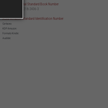
ISBN International Standard Book Number
979-12-218-2406-3
Cartaceo:
ASIN Amazon Standard Identification Number
Cartaceo:
KDP Amazon:
Formato Kindle:
Audible: