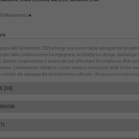
ID Monuments
|
4
io
vegno AID Monuments 2025 emerge una visione della salvaguardia del patrim
zzato dalla collaborazione tra ingegneria, architettura e design; daldialogo tra
. Questa cooperazione è essenziale per affrontare le complesse sfide poste
 pianeta. Cambiamento climatico, rischio sismico, evoluzione delle forme ins
 critiche alla salvaguardia del patrimonio culturale, che possono trovare ri
E [58]
NSIONI
TI