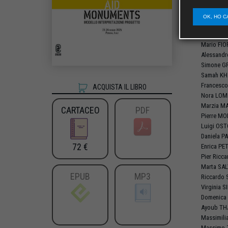
Marina
CR
MATTEIS
,
OK, HO C
Isabella
D
Graziana
Mario
FIO
Alessand
Simone
G
Samah
KH
Francesc
ACQUISTA IL LIBRO
Nora
LOM
Marzia
MA
CARTACEO
PDF
Pierre
MO
Luigi
OST
Daniela
PA
72 €
Enrica
PE
Pier Ricc
Marta
SAL
EPUB
MP3
Riccardo
Virginia
S
Domenica
Ayoub
TH
Massimili
Massimo