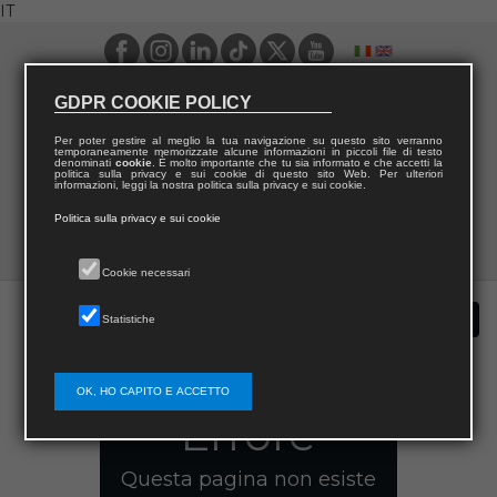
IT
GDPR COOKIE POLICY
Per poter gestire al meglio la tua navigazione su questo sito verranno
temporaneamente memorizzate alcune informazioni in piccoli file di testo
denominati
cookie
. È molto importante che tu sia informato e che accetti la
politica sulla privacy e sui cookie di questo sito Web. Per ulteriori
informazioni, leggi la nostra politica sulla privacy e sui cookie.
Politica sulla privacy e sui cookie
Cookie necessari
Statistiche
OK, HO CAPITO E ACCETTO
Errore
Questa pagina non esiste