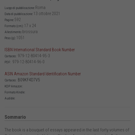
Roma
Luogo di pubblicazione:
13 ottobre 2021
Data di pubblicazione:
592
Pagine:
17 x 24
Formato (cm):
brossura
Allestimento:
1051
Peso (g):
ISBN International Standard Book Number
979-12-80414-95-3
Cartaceo:
979-12-80414-96-0
PDF:
ASIN Amazon Standard Identification Number
B09KF4D7V5
Cartaceo:
KDP Amazon:
Formato Kindle:
Audible:
Sommario
The book is a bouquet of essays appeared in the last forty volumes of