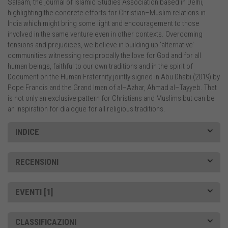
Salaam, the journal of Islamic Studies Association based in Delhi,
highlighting the concrete efforts for Christian–Muslim relations in
India which might bring some light and encouragement to those
involved in the same venture even in other contexts. Overcoming
tensions and prejudices, we believe in building up ‘alternative’
communities witnessing reciprocally the love for God and for all
human beings, faithful to our own traditions and in the spirit of
Document on the Human Fraternity jointly signed in Abu Dhabi (2019) by
Pope Francis and the Grand Iman of al–Azhar, Ahmad al–Tayyeb. That
is not only an exclusive pattern for Christians and Muslims but can be
an inspiration for dialogue for all religious traditions.
INDICE
RECENSIONI
EVENTI [1]
CLASSIFICAZIONI