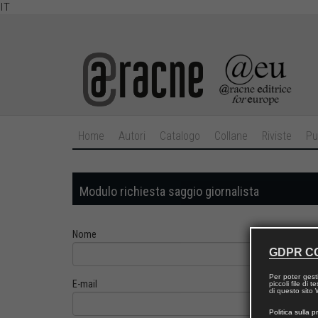
IT
Home
Autori
Catalogo
Collane
Riviste
Pu
Modulo richiesta saggio giornalista
Nome
GDPR C
Per poter gest
E-mail
piccoli file di
di questo sito W
Politica sulla p