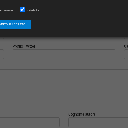
e necessari
Statistiche
APITO E ACCETTO
Profilo Instagram
Pr
Profilo Twitter
Ca
Cognome autore