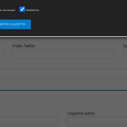
e necessari
Statistiche
APITO E ACCETTO
Profilo Instagram
Pr
Profilo Twitter
Ca
Cognome autore