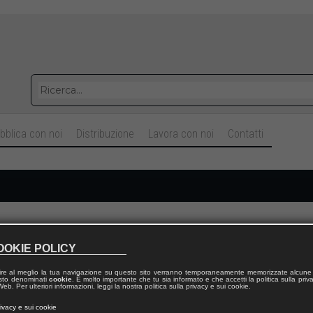
bblica con noi
Distribuzione
Lavora con noi
Contatti
Cognome
OOKIE POLICY
ire al meglio la tua navigazione su questo sito verranno temporaneamente memorizzate alcune 
Telefono fisso
 testo denominati
cookie
. È molto importante che tu sia informato e che accetti la politica sulla priv
eb. Per ulteriori informazioni, leggi la nostra politica sulla privacy e sui cookie.
rivacy e sui cookie