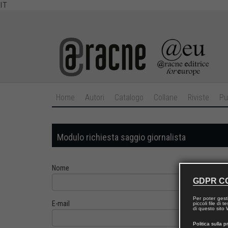
IT
Home
Autori
Catalogo
Collane
Riviste
Pu
Modulo richiesta saggio giornalista
Nome
GDPR C
Per poter gest
E-mail
piccoli file di
di questo sito W
Politica sulla p