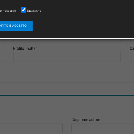
e necessari
Statistiche
APITO E ACCETTO
Profilo Instagram
Pr
Profilo Twitter
Ca
Cognome autore