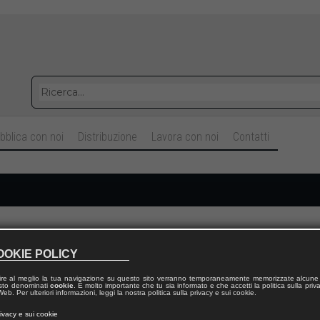
bblica con noi
Distribuzione
Lavora con noi
Contatti
Cognome
OOKIE POLICY
ire al meglio la tua navigazione su questo sito verranno temporaneamente memorizzate alcune 
Telefono fisso
 testo denominati
cookie
. È molto importante che tu sia informato e che accetti la politica sulla priv
eb. Per ulteriori informazioni, leggi la nostra politica sulla privacy e sui cookie.
rivacy e sui cookie