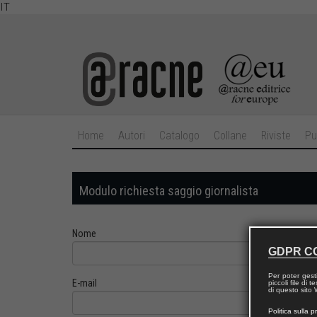
IT
Home
Autori
Catalogo
Collane
Riviste
Pu
Modulo richiesta saggio giornalista
Nome
GDPR C
Per poter gest
E-mail
piccoli file di
di questo sito W
Politica sulla p