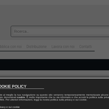
bblica con noi
Distribuzione
Lavora con noi
Contatti
Cognome
OOKIE POLICY
ire al meglio la tua navigazione su questo sito verranno temporaneamente memorizzate alcune 
Telefono fisso
 testo denominati
cookie
. È molto importante che tu sia informato e che accetti la politica sulla priv
eb. Per ulteriori informazioni, leggi la nostra politica sulla privacy e sui cookie.
rivacy e sui cookie