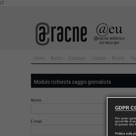
IT
Home
Autori
Catalogo
Collane
Riviste
Pu
Modulo richiesta saggio giornalista
Nome
GDPR C
Per poter gest
E-mail
piccoli file di
di questo sito W
Politica sulla p