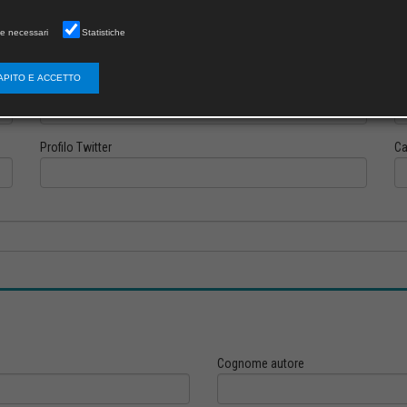
e necessari
Statistiche
APITO E ACCETTO
Profilo Instagram
Pr
Profilo Twitter
Ca
Cognome autore