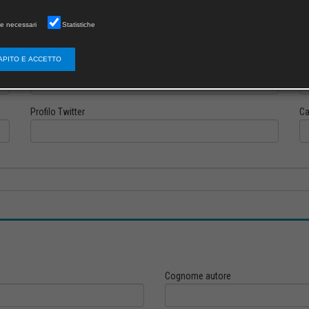
e necessari
Statistiche
APITO E ACCETTO
Profilo Instagram
Pr
Profilo Twitter
Ca
Cognome autore