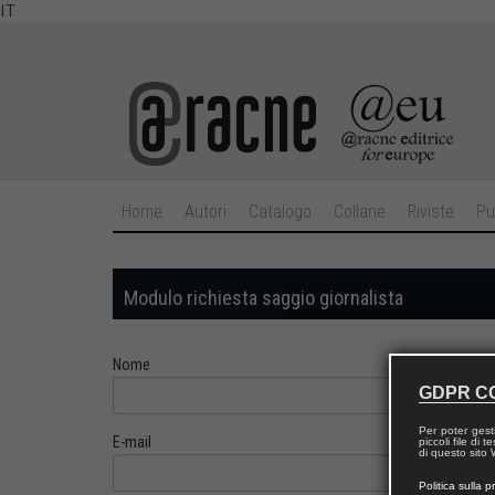
IT
Home
Autori
Catalogo
Collane
Riviste
Pu
Modulo richiesta saggio giornalista
Nome
GDPR C
Per poter gest
E-mail
piccoli file di
di questo sito W
Politica sulla p