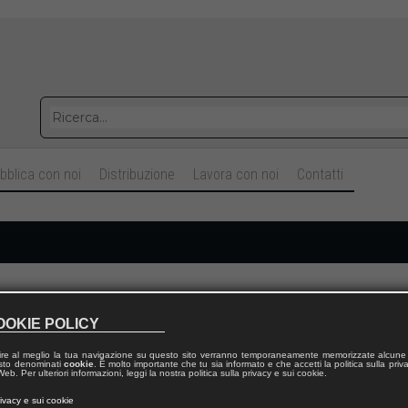
bblica con noi
Distribuzione
Lavora con noi
Contatti
Cognome
OOKIE POLICY
ire al meglio la tua navigazione su questo sito verranno temporaneamente memorizzate alcune 
Telefono fisso
 testo denominati
cookie
. È molto importante che tu sia informato e che accetti la politica sulla priv
eb. Per ulteriori informazioni, leggi la nostra politica sulla privacy e sui cookie.
rivacy e sui cookie