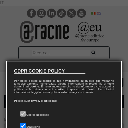
IT
GDPR COOKIE POLICY
Per poter gestire al meglio la tua navigazione su questo sito verranno
temporaneamente memorizzate alcune informazioni in piccoli file di testo
denominati
cookie
. È molto importante che tu sia informato e che accetti la
politica sulla privacy e sui cookie di questo sito Web. Per ulteriori
informazioni, leggi la nostra politica sulla privacy e sui cookie.
Politica sulla privacy e sui cookie
Modulo richiesta saggio docente
Cookie necessari
Nome
Statistiche