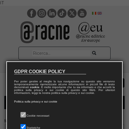
IT
GDPR COOKIE POLICY
Per poter gestire al meglio la tua navigazione su questo sito verranno
temporaneamente memorizzate alcune informazioni in piccoli file di testo
denominati
cookie
. È molto importante che tu sia informato e che accetti la
politica sulla privacy e sui cookie di questo sito Web. Per ulteriori
informazioni, leggi la nostra politica sulla privacy e sui cookie.
Politica sulla privacy e sui cookie
Modulo richiesta saggio docente
Cookie necessari
Nome
Statistiche