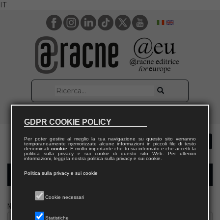
IT
GDPR COOKIE POLICY
Per poter gestire al meglio la tua navigazione su questo sito verranno
temporaneamente memorizzate alcune informazioni in piccoli file di testo
denominati
cookie
. È molto importante che tu sia informato e che accetti la
politica sulla privacy e sui cookie di questo sito Web. Per ulteriori
informazioni, leggi la nostra politica sulla privacy e sui cookie.
Politica sulla privacy e sui cookie
Modulo richiesta saggio docente
Cookie necessari
Nome
Statistiche