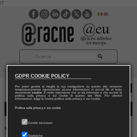
IT
GDPR COOKIE POLICY
Per poter gestire al meglio la tua navigazione su questo sito verranno
temporaneamente memorizzate alcune informazioni in piccoli file di testo
denominati
cookie
. È molto importante che tu sia informato e che accetti la
politica sulla privacy e sui cookie di questo sito Web. Per ulteriori
informazioni, leggi la nostra politica sulla privacy e sui cookie.
Politica sulla privacy e sui cookie
Modulo richiesta saggio docente
Cookie necessari
Nome
Statistiche