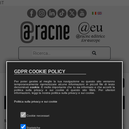
IT
GDPR COOKIE POLICY
Per poter gestire al meglio la tua navigazione su questo sito verranno
temporaneamente memorizzate alcune informazioni in piccoli file di testo
denominati
cookie
. È molto importante che tu sia informato e che accetti la
politica sulla privacy e sui cookie di questo sito Web. Per ulteriori
informazioni, leggi la nostra politica sulla privacy e sui cookie.
Politica sulla privacy e sui cookie
Modulo richiesta saggio docente
Cookie necessari
Nome
Statistiche