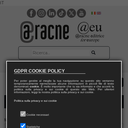
IT
GDPR COOKIE POLICY
Per poter gestire al meglio la tua navigazione su questo sito verranno
temporaneamente memorizzate alcune informazioni in piccoli file di testo
denominati
cookie
. È molto importante che tu sia informato e che accetti la
politica sulla privacy e sui cookie di questo sito Web. Per ulteriori
informazioni, leggi la nostra politica sulla privacy e sui cookie.
Politica sulla privacy e sui cookie
Modulo richiesta saggio docente
Cookie necessari
Nome
Statistiche