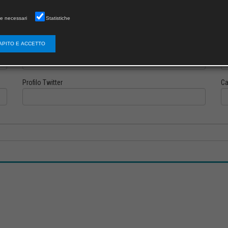
e necessari
Statistiche
APITO E ACCETTO
Profilo Instagram
Pr
Profilo Twitter
Ca