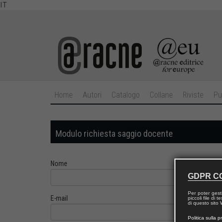
IT
Home
Autori
Catalogo
Collane
Riviste
Pu
Modulo richiesta saggio docente
Nome
GDPR C
Per poter gest
E-mail
piccoli file di
di questo sito W
Politica sulla p