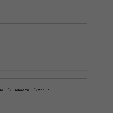
re
II semestre
Modulo