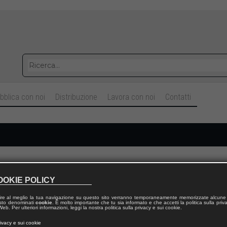
bblica con noi
Distribuzione
Lavora con noi
Contatti
Cognome
OOKIE POLICY
ire al meglio la tua navigazione su questo sito verranno temporaneamente memorizzate alcune 
Telefono fisso
 testo denominati
cookie
. È molto importante che tu sia informato e che accetti la politica sulla priv
eb. Per ulteriori informazioni, leggi la nostra politica sulla privacy e sui cookie.
rivacy e sui cookie