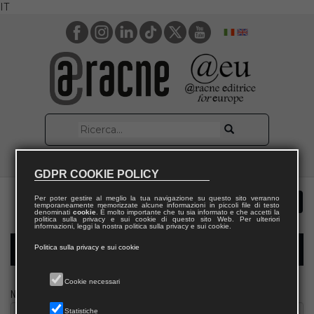
IT
GDPR COOKIE POLICY
Per poter gestire al meglio la tua navigazione su questo sito verranno
temporaneamente memorizzate alcune informazioni in piccoli file di testo
denominati
cookie
. È molto importante che tu sia informato e che accetti la
politica sulla privacy e sui cookie di questo sito Web. Per ulteriori
informazioni, leggi la nostra politica sulla privacy e sui cookie.
Politica sulla privacy e sui cookie
Modulo richiesta saggio docente
Cookie necessari
Nome
Statistiche