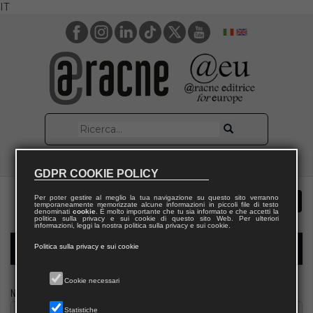
IT
GDPR COOKIE POLICY
Per poter gestire al meglio la tua navigazione su questo sito verranno
temporaneamente memorizzate alcune informazioni in piccoli file di testo
denominati
cookie
. È molto importante che tu sia informato e che accetti la
politica sulla privacy e sui cookie di questo sito Web. Per ulteriori
informazioni, leggi la nostra politica sulla privacy e sui cookie.
Politica sulla privacy e sui cookie
Modulo richiesta saggio docente
Cookie necessari
Nome
Statistiche