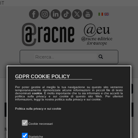
IT
GDPR COOKIE POLICY
Per poter gestire al meglio la tua navigazione su questo sito verranno
temporaneamente memorizzate alcune informazioni in piccoli file di testo
denominati
cookie
. È molto importante che tu sia informato e che accetti la
politica sulla privacy e sui cookie di questo sito Web. Per ulteriori
informazioni, leggi la nostra politica sulla privacy e sui cookie.
Politica sulla privacy e sui cookie
Modulo richiesta saggio docente
Cookie necessari
Nome
Statistiche